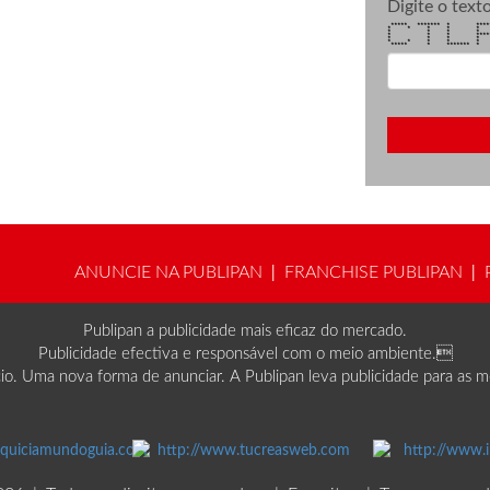
Digite o texto
***** ******* * *
* * * * * *
* * * * *
* * * ****** 
* * * * 
* * * * *
***** * *****
ANUNCIE NA PUBLIPAN
FRANCHISE PUBLIPAN
|
|
Publipan a publicidade mais eficaz do mercado.
Publicidade efectiva e responsável com o meio ambiente.
. Uma nova forma de anunciar. A Publipan leva publicidade para as mesa