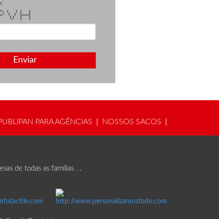
:
***** * * * *
 * * * *
 * * * *
* * *******
* * * *
 * * * *
** * * * *
Enviar
PUBLIPAN PARA AGÊNCIAS
NOSSOS SACOS
|
|
s de todas as famílias . .