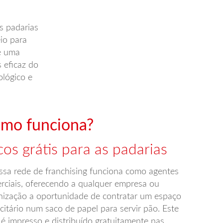
s padarias
io para
é uma
s eficaz do
ológico e
mo funciona?
cos grátis para as padarias
ssa rede de franchising funciona como agentes
rciais, oferecendo a qualquer empresa ou
nização a oportunidade de contratar um espaço
citário num saco de papel para servir pão. Este
 é impresso e distribuído gratuitamente nas