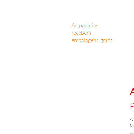
As padarias
recebem
embalagens grátis
A
MU
us