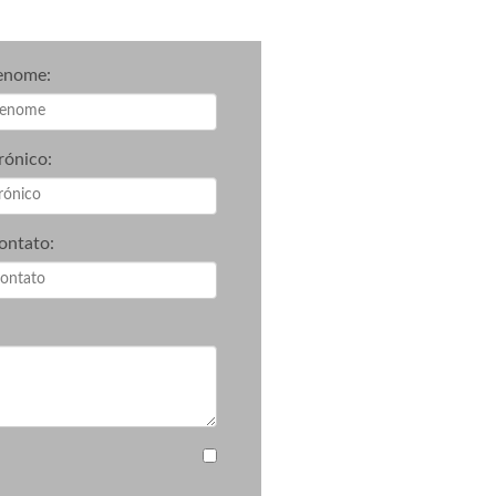
enome:
rónico:
ontato: