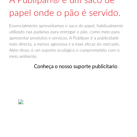
A Publipan® é um saco de
papel onde o pão é servido.
Essencialmente aproveitamos o saco de papel, habitualmente
utilizado nas padarias para entregar o pão, como meio para
apresentar produtos e serviços. A Publipan é a publicidade
mais directa, a menos agressiva e a mais eficaz do mercado.
Além disso, é um suporte ecológico e comprometido com o
meio ambiente.
Conheça o nosso suporte publicitario
Distribuição
A Publipan ® conta com a
maior rede de distribuição em
padarias de Espanha e
Portugal. Nós podemos