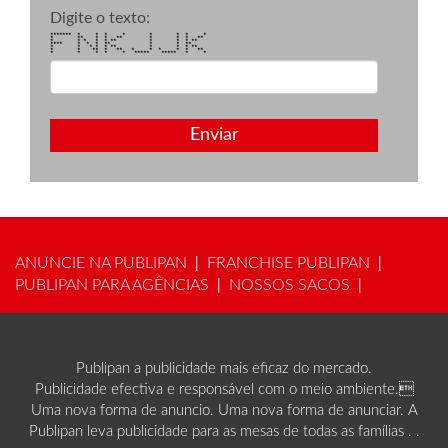
Digite o texto:
******* * * * * * * * *
* ** * * ** * * * **
* * * * * ** * * * **
**** * * * ** * * **
* * * * * ** * * * **
* * ** * ** * * * * * **
* * * * * ***** ***** * *
Enviar
ANUNCIE NA PUBLIPAN
FRANCHISE PUBLIPAN
|
|
PUBLIPAN PARA AGÊNCIAS
NOSSOS SACOS
|
|
Publipan a publicidade mais eficaz do mercado.
Publicidade efectiva e responsável com o meio ambiente.
Uma nova forma de anuncio. Uma nova forma de anunciar. A
Publipan leva publicidade para as mesas de todas as famílias . .