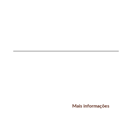
Sacos grátis?
Diga-nos se tem uma padaría, queremos
enviar-lhe sacos grátis.
Mais informações