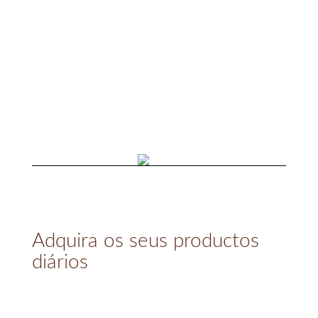
Adquira os seus productos
diários
Na Publipan® estamos a anos cuidando das
nossas padarias, por isso abrimos uma loja