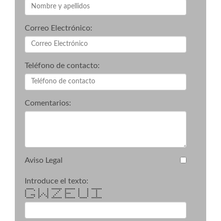
Correo Electrónico:
Teléfono de contacto:
Comentarios:
Aviso Legal
Introduce el texto:
***** * * ******* ******* * * *******
* * * * * * * * *
* * * * * * * *
* * * * * **** * * *
* *** * * * * * * * * *
* * ** ** * * * * *
***** * * ******* ******* ***** *******