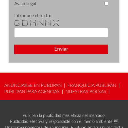
Aviso Legal
Introduce el texto:
***** ****** * * * * * * * *
* * * * * * ** * ** * * *
* * * * * * * * * * * * * *
* * * * ******* * * * * * * *
* * * * * * * * * * * * * * *
* * * * * * * ** * ** * *
**** * ****** * * * * * * * *
Enviar
ANUNCIARSE EN PUBLIPAN
FRANQUICIA PUBLIPAN
|
|
PUBLIPAN PARA AGENCIAS
NUESTRAS BOLSAS
|
|
Publipan la publicidad más eficaz del mercado.
Publicidad efectiva y responsable con el medio ambiente.
Una forma novedosa de anunciarse. Publipan lleva su publicidad a